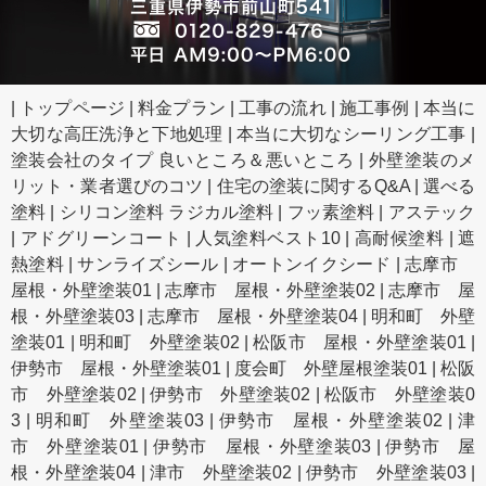
|
トップページ
|
料金プラン
|
工事の流れ
|
施工事例
|
本当に
大切な高圧洗浄と下地処理
|
本当に大切なシーリング工事
|
塗装会社のタイプ 良いところ＆悪いところ
|
外壁塗装のメ
リット・業者選びのコツ
|
住宅の塗装に関するQ&A
|
選べる
塗料
|
シリコン塗料 ラジカル塗料
|
フッ素塗料
|
アステック
|
アドグリーンコート
|
人気塗料ベスト10
|
高耐候塗料
|
遮
熱塗料
|
サンライズシール
|
オートンイクシード
|
志摩市
屋根・外壁塗装01
|
志摩市 屋根・外壁塗装02
|
志摩市 屋
根・外壁塗装03
|
志摩市 屋根・外壁塗装04
|
明和町 外壁
塗装01
|
明和町 外壁塗装02
|
松阪市 屋根・外壁塗装01
|
伊勢市 屋根・外壁塗装01
|
度会町 外壁屋根塗装01
|
松阪
市 外壁塗装02
|
伊勢市 外壁塗装02
|
松阪市 外壁塗装0
3
|
明和町 外壁塗装03
|
伊勢市 屋根・外壁塗装02
|
津
市 外壁塗装01
|
伊勢市 屋根・外壁塗装03
|
伊勢市 屋
根・外壁塗装04
|
津市 外壁塗装02
|
伊勢市 外壁塗装03
|