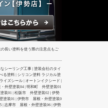
数の長い塗料を使う際の注意点もご
切なシーリング工事
|
塗装会社のタイ
べる塗料
|
シリコン塗料 ラジカル塗
ライズシール
|
オートンイクシード
|
・外壁塗装04
|
明和町 外壁塗装01
塗装01
|
松阪市 外壁塗装02
|
伊勢
壁塗装01
|
伊勢市 屋根・外壁塗装0
5
|
志摩市 屋根・外壁塗装06
|
伊勢