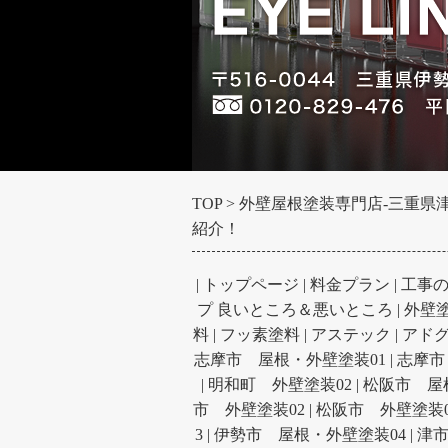
TOP
外壁屋根塗装専門店-三重県津市
紹介！
|
トップページ
|
料金プラン
|
工事
プ 良いところ＆悪いところ
|
外壁
料
|
フッ素塗料
|
アステック
|
アド
志摩市 屋根・外壁塗装01
|
志摩市
|
明和町 外壁塗装02
|
松阪市 屋
市 外壁塗装02
|
松阪市 外壁塗装0
3
|
伊勢市 屋根・外壁塗装04
|
津市