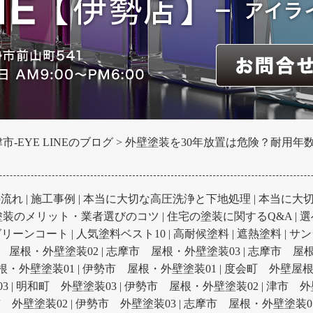
-EYE LINEのブログ
外壁塗装を30年放置は危険？耐用年
の流れ
|
施工事例
|
本当に大切な高圧洗浄と下地処理
|
本当に大
塗装のメリット・業者選びのコツ
|
住宅の塗装に関するQ&A
|
選
グリーンコート
|
人気塗料ベスト10
|
高耐候塗料
|
遮熱塗料
|
サン
 屋根・外壁塗装02
|
志摩市 屋根・外壁塗装03
|
志摩市 屋根
根・外壁塗装01
|
伊勢市 屋根・外壁塗装01
|
度会町 外壁屋根
3
|
明和町 外壁塗装03
|
伊勢市 屋根・外壁塗装02
|
津市 外
 外壁塗装02
|
伊勢市 外壁塗装03
|
志摩市 屋根・外壁塗装0