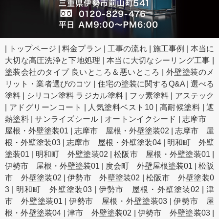
|
トップページ
|
料金プラン
|
工事の流れ
|
施工事例
|
本当に
大切な高圧洗浄と下地処理
|
本当に大切なシーリング工事
|
塗装会社のタイプ 良いところ＆悪いところ
|
外壁塗装のメ
リット・業者選びのコツ
|
住宅の塗装に関するQ&A
|
選べる
塗料
|
シリコン塗料 ラジカル塗料
|
フッ素塗料
|
アステック
|
アドグリーンコート
|
人気塗料ベスト10
|
高耐候塗料
|
遮
熱塗料
|
サンライズシール
|
オートンイクシード
|
志摩市
屋根・外壁塗装01
|
志摩市 屋根・外壁塗装02
|
志摩市 屋
根・外壁塗装03
|
志摩市 屋根・外壁塗装04
|
明和町 外壁
塗装01
|
明和町 外壁塗装02
|
松阪市 屋根・外壁塗装01
|
伊勢市 屋根・外壁塗装01
|
度会町 外壁屋根塗装01
|
松阪
市 外壁塗装02
|
伊勢市 外壁塗装02
|
松阪市 外壁塗装0
3
|
明和町 外壁塗装03
|
伊勢市 屋根・外壁塗装02
|
津
市 外壁塗装01
|
伊勢市 屋根・外壁塗装03
|
伊勢市 屋
根・外壁塗装04
|
津市 外壁塗装02
|
伊勢市 外壁塗装03
|