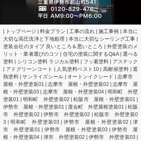
|
トップページ
|
料金プラン
|
工事の流れ
|
施工事例
|
本当に
大切な高圧洗浄と下地処理
|
本当に大切なシーリング工事
|
塗装会社のタイプ 良いところ＆悪いところ
|
外壁塗装のメ
リット・業者選びのコツ
|
住宅の塗装に関するQ&A
|
選べる
塗料
|
シリコン塗料 ラジカル塗料
|
フッ素塗料
|
アステック
|
アドグリーンコート
|
人気塗料ベスト10
|
高耐候塗料
|
遮
熱塗料
|
サンライズシール
|
オートンイクシード
|
志摩市
屋根・外壁塗装01
|
志摩市 屋根・外壁塗装02
|
志摩市 屋
根・外壁塗装03
|
志摩市 屋根・外壁塗装04
|
明和町 外壁
塗装01
|
明和町 外壁塗装02
|
松阪市 屋根・外壁塗装01
|
伊勢市 屋根・外壁塗装01
|
度会町 外壁屋根塗装01
|
松阪
市 外壁塗装02
|
伊勢市 外壁塗装02
|
松阪市 外壁塗装0
3
|
明和町 外壁塗装03
|
伊勢市 屋根・外壁塗装02
|
津
市 外壁塗装01
|
伊勢市 屋根・外壁塗装03
|
伊勢市 屋
根・外壁塗装04
|
津市 外壁塗装02
|
伊勢市 外壁塗装03
|