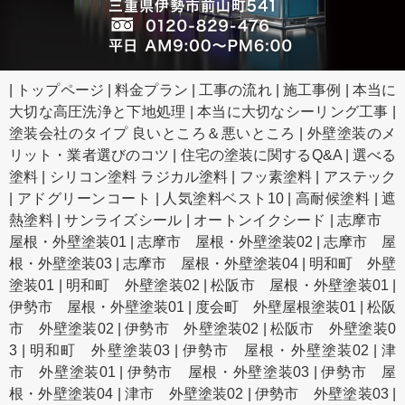
|
トップページ
|
料金プラン
|
工事の流れ
|
施工事例
|
本当に
大切な高圧洗浄と下地処理
|
本当に大切なシーリング工事
|
塗装会社のタイプ 良いところ＆悪いところ
|
外壁塗装のメ
リット・業者選びのコツ
|
住宅の塗装に関するQ&A
|
選べる
塗料
|
シリコン塗料 ラジカル塗料
|
フッ素塗料
|
アステック
|
アドグリーンコート
|
人気塗料ベスト10
|
高耐候塗料
|
遮
熱塗料
|
サンライズシール
|
オートンイクシード
|
志摩市
屋根・外壁塗装01
|
志摩市 屋根・外壁塗装02
|
志摩市 屋
根・外壁塗装03
|
志摩市 屋根・外壁塗装04
|
明和町 外壁
塗装01
|
明和町 外壁塗装02
|
松阪市 屋根・外壁塗装01
|
伊勢市 屋根・外壁塗装01
|
度会町 外壁屋根塗装01
|
松阪
市 外壁塗装02
|
伊勢市 外壁塗装02
|
松阪市 外壁塗装0
3
|
明和町 外壁塗装03
|
伊勢市 屋根・外壁塗装02
|
津
市 外壁塗装01
|
伊勢市 屋根・外壁塗装03
|
伊勢市 屋
根・外壁塗装04
|
津市 外壁塗装02
|
伊勢市 外壁塗装03
|