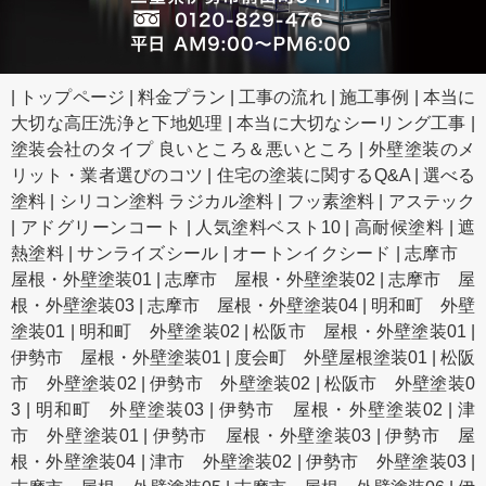
|
トップページ
|
料金プラン
|
工事の流れ
|
施工事例
|
本当に
大切な高圧洗浄と下地処理
|
本当に大切なシーリング工事
|
塗装会社のタイプ 良いところ＆悪いところ
|
外壁塗装のメ
リット・業者選びのコツ
|
住宅の塗装に関するQ&A
|
選べる
塗料
|
シリコン塗料 ラジカル塗料
|
フッ素塗料
|
アステック
|
アドグリーンコート
|
人気塗料ベスト10
|
高耐候塗料
|
遮
熱塗料
|
サンライズシール
|
オートンイクシード
|
志摩市
屋根・外壁塗装01
|
志摩市 屋根・外壁塗装02
|
志摩市 屋
根・外壁塗装03
|
志摩市 屋根・外壁塗装04
|
明和町 外壁
塗装01
|
明和町 外壁塗装02
|
松阪市 屋根・外壁塗装01
|
伊勢市 屋根・外壁塗装01
|
度会町 外壁屋根塗装01
|
松阪
市 外壁塗装02
|
伊勢市 外壁塗装02
|
松阪市 外壁塗装0
3
|
明和町 外壁塗装03
|
伊勢市 屋根・外壁塗装02
|
津
市 外壁塗装01
|
伊勢市 屋根・外壁塗装03
|
伊勢市 屋
根・外壁塗装04
|
津市 外壁塗装02
|
伊勢市 外壁塗装03
|