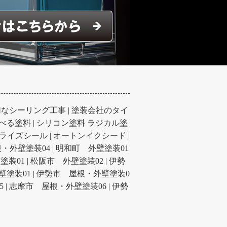
切なシーリング工事
|
塗装会社のタイ
べる塗料
|
シリコン塗料 ラジカル塗
ライズシール
|
オートンイクシード
|
・外壁塗装04
|
明和町 外壁塗装01
塗装01
|
松阪市 外壁塗装02
|
伊勢
壁塗装01
|
伊勢市 屋根・外壁塗装0
5
|
志摩市 屋根・外壁塗装06
|
伊勢