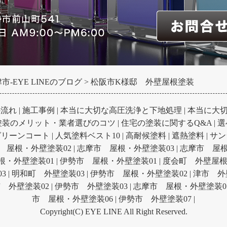
-EYE LINEのブログ
松阪市K様邸 外壁屋根塗装
の流れ
|
施工事例
|
本当に大切な高圧洗浄と下地処理
|
本当に大
塗装のメリット・業者選びのコツ
|
住宅の塗装に関するQ&A
|
選
グリーンコート
|
人気塗料ベスト10
|
高耐候塗料
|
遮熱塗料
|
サン
 屋根・外壁塗装02
|
志摩市 屋根・外壁塗装03
|
志摩市 屋根
根・外壁塗装01
|
伊勢市 屋根・外壁塗装01
|
度会町 外壁屋根
3
|
明和町 外壁塗装03
|
伊勢市 屋根・外壁塗装02
|
津市 外
 外壁塗装02
|
伊勢市 外壁塗装03
|
志摩市 屋根・外壁塗装0
市 屋根・外壁塗装06
|
伊勢市 外壁塗装07
|
Copyright(C) EYE LINE All Right Reserved.