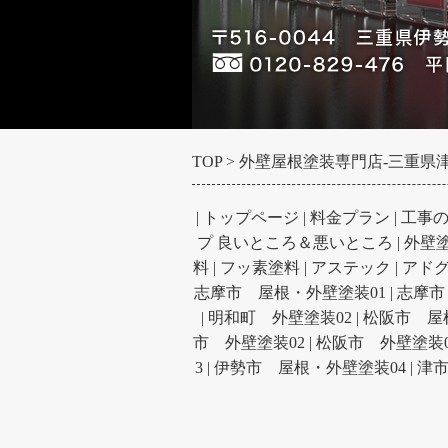
TOP
外壁屋根塗装専門店-三重県津市
|
トップページ
|
料金プラン
|
工事
プ 良いところ＆悪いところ
|
外壁
料
|
フッ素塗料
|
アステック
|
アド
志摩市 屋根・外壁塗装01
|
志摩市
|
明和町 外壁塗装02
|
松阪市 屋
市 外壁塗装02
|
松阪市 外壁塗装0
3
|
伊勢市 屋根・外壁塗装04
|
津市