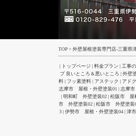
TOP
外壁屋根塗装専門店-三重県津市
|
トップページ
|
料金プラン
|
工事
プ 良いところ＆悪いところ
|
外壁
料
|
フッ素塗料
|
アステック
|
アド
志摩市 屋根・外壁塗装01
|
志摩市
|
明和町 外壁塗装02
|
松阪市 屋
市 外壁塗装02
|
松阪市 外壁塗装0
3
|
伊勢市 屋根・外壁塗装04
|
津市