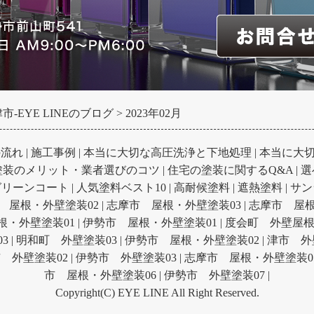
-EYE LINEのブログ
2023年02月
の流れ
|
施工事例
|
本当に大切な高圧洗浄と下地処理
|
本当に大
塗装のメリット・業者選びのコツ
|
住宅の塗装に関するQ&A
|
選
グリーンコート
|
人気塗料ベスト10
|
高耐候塗料
|
遮熱塗料
|
サン
 屋根・外壁塗装02
|
志摩市 屋根・外壁塗装03
|
志摩市 屋根
根・外壁塗装01
|
伊勢市 屋根・外壁塗装01
|
度会町 外壁屋根
3
|
明和町 外壁塗装03
|
伊勢市 屋根・外壁塗装02
|
津市 外
 外壁塗装02
|
伊勢市 外壁塗装03
|
志摩市 屋根・外壁塗装0
市 屋根・外壁塗装06
|
伊勢市 外壁塗装07
|
Copyright(C) EYE LINE All Right Reserved.