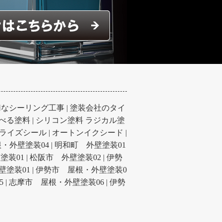
切なシーリング工事
|
塗装会社のタイ
べる塗料
|
シリコン塗料 ラジカル塗
ライズシール
|
オートンイクシード
|
・外壁塗装04
|
明和町 外壁塗装01
塗装01
|
松阪市 外壁塗装02
|
伊勢
壁塗装01
|
伊勢市 屋根・外壁塗装0
5
|
志摩市 屋根・外壁塗装06
|
伊勢